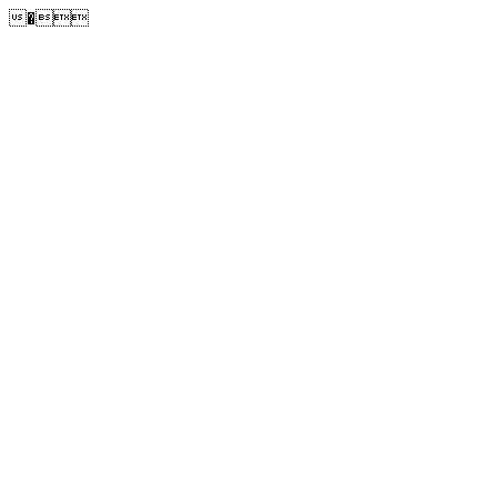
�