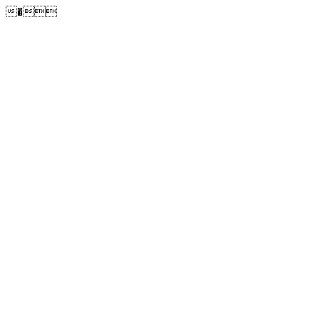
�