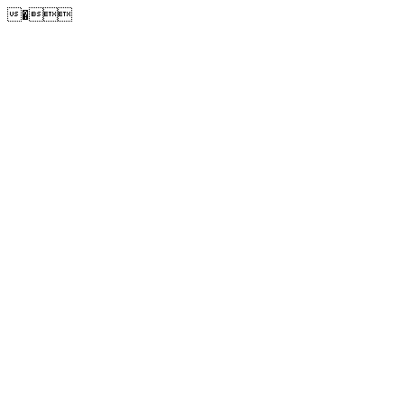
�