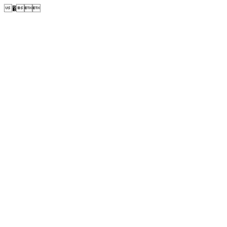
�