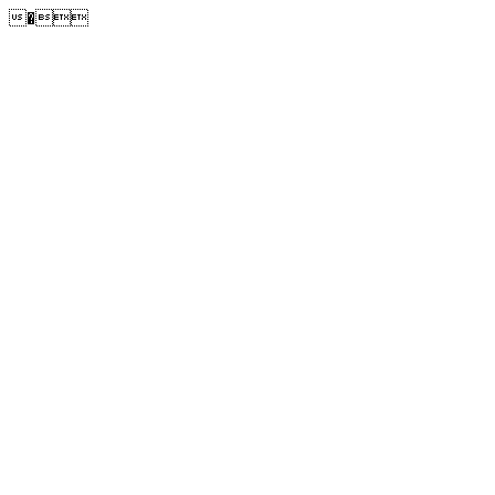
�