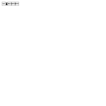
�