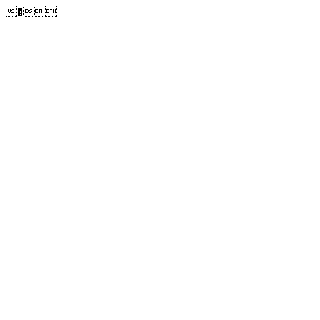
�