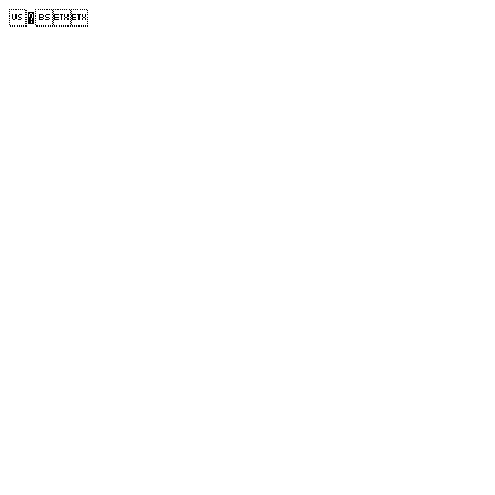
�