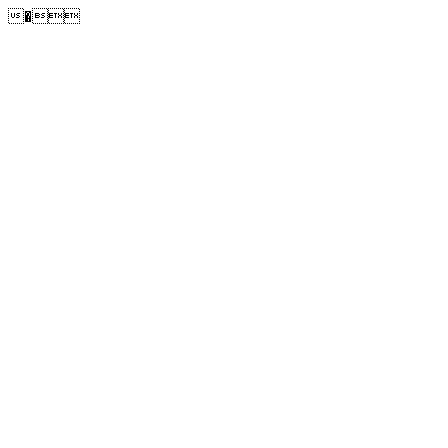
�