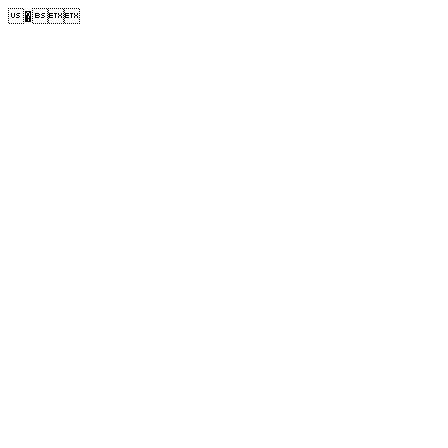
�