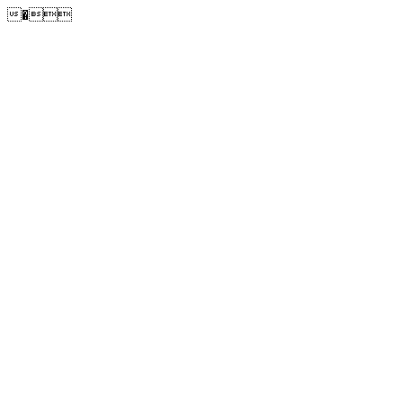
�