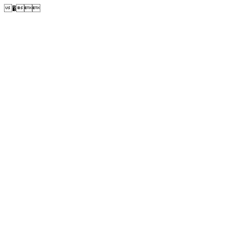
�