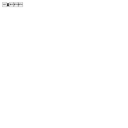
�