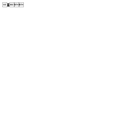
�