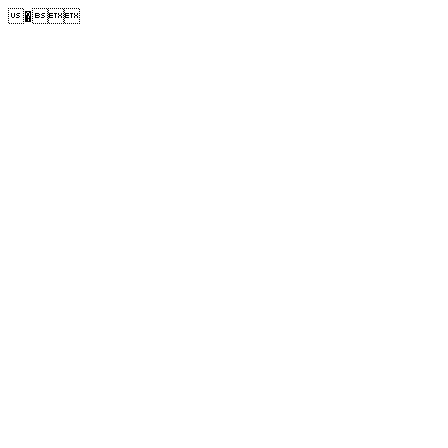
�