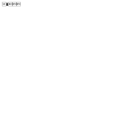
�