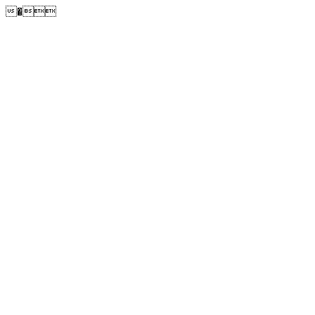
�