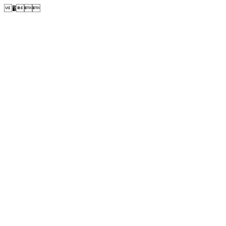
�