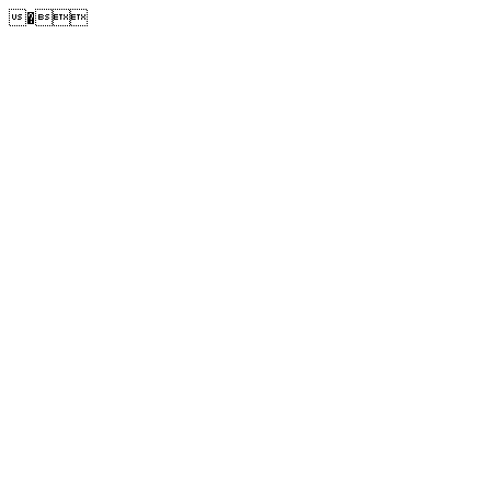
�