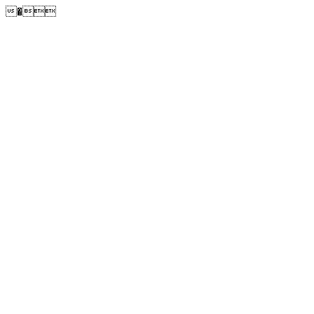
�