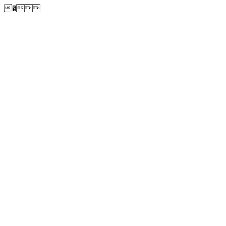
�