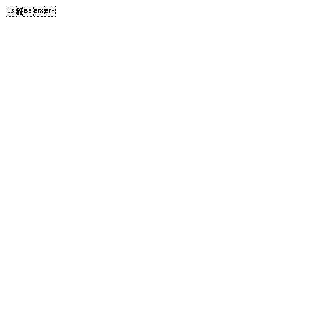
�