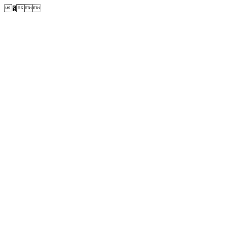
�