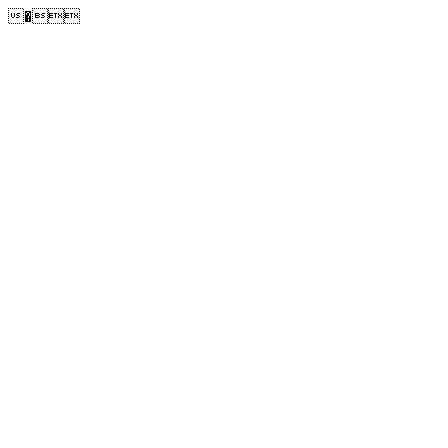
�