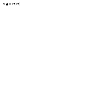
�