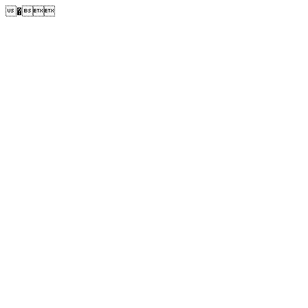
�