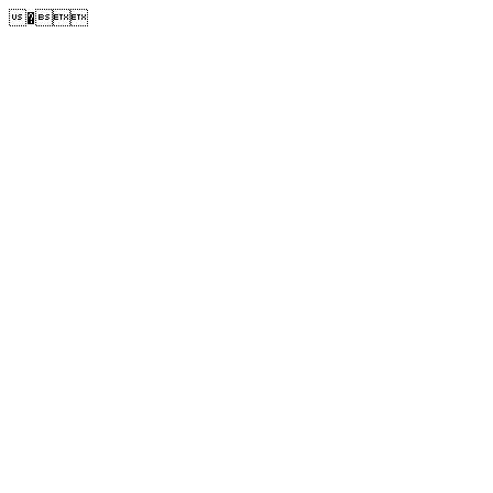
�