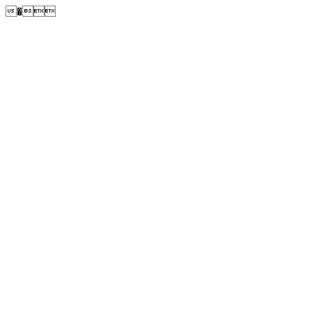
�