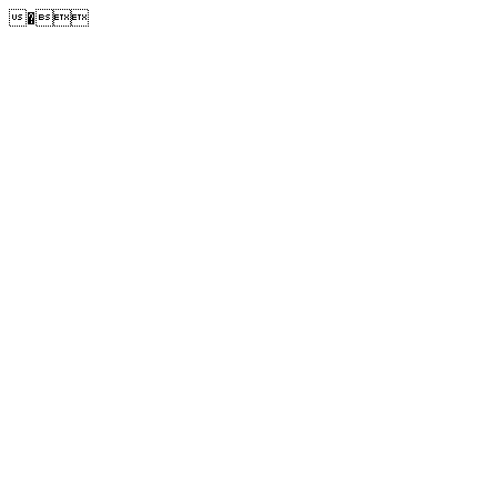
�