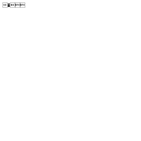
�