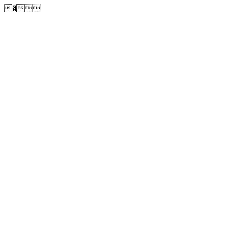
�