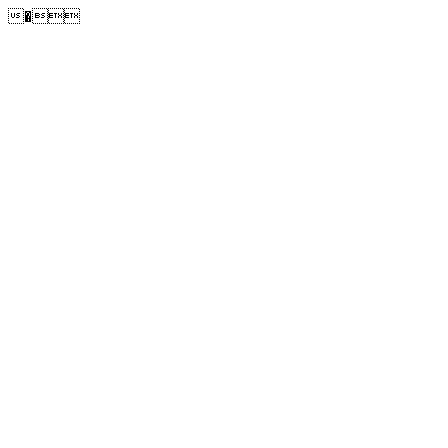
�