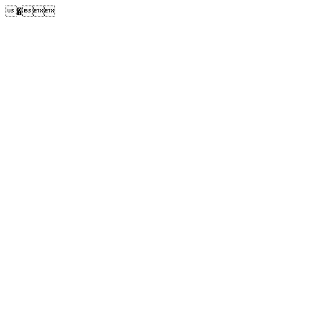
�