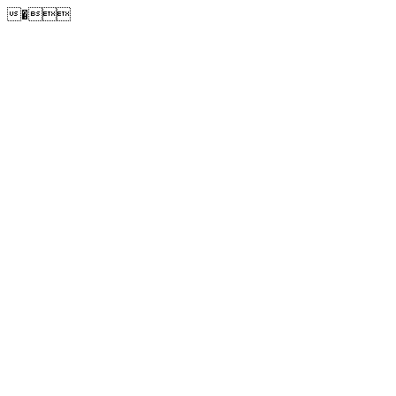
�