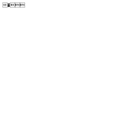
�