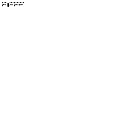
�