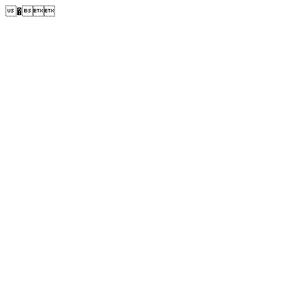
�