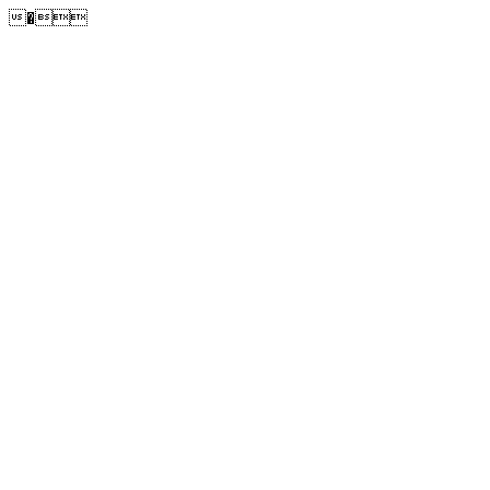
�