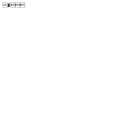
�