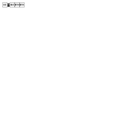
�