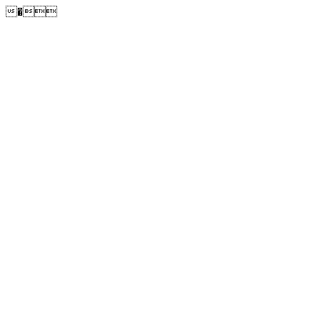
�