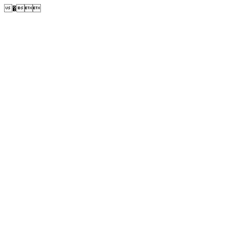
�