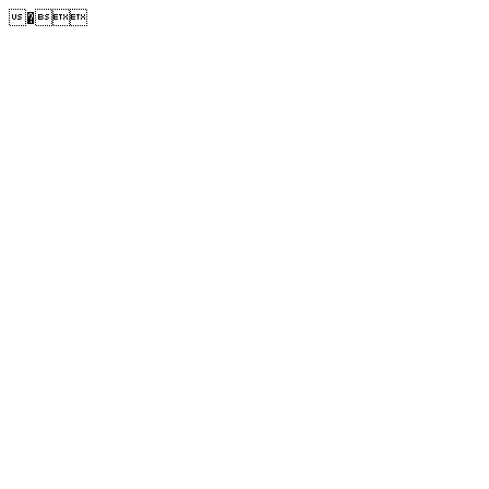
�