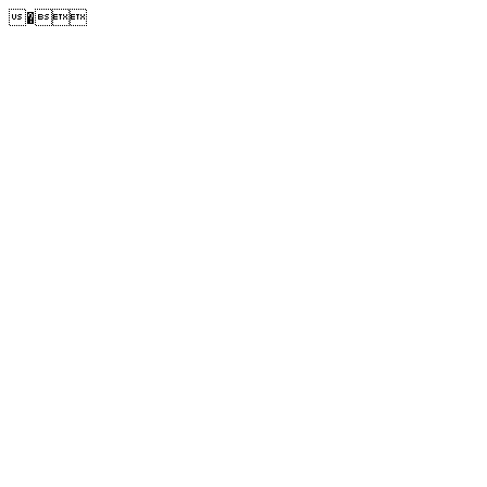
�