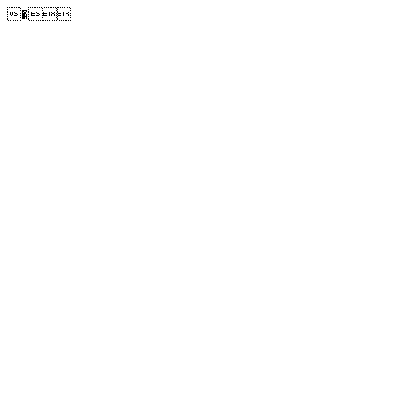
�