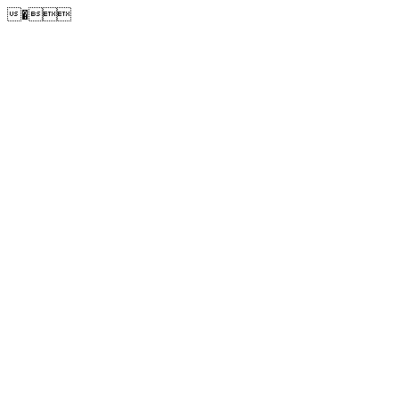
�