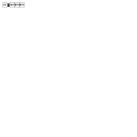
�