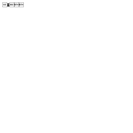
�