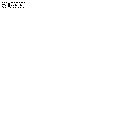
�