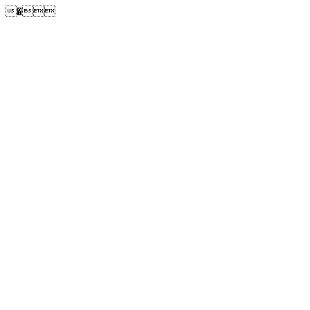
�